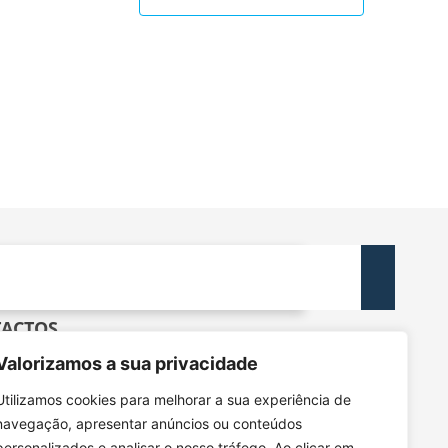
ACTOS
dec@tecnico.ulisboa.pt
Valorizamos a sua privacidade
DEC - IST - DECivil
Utilizamos cookies para melhorar a sua experiência de
 Rovisco Pais, 1049-001 Lisboa
navegação, apresentar anúncios ou conteúdos
personalizados e analisar o nosso tráfego. Ao clicar em