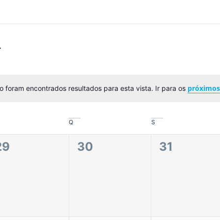
próximo
 foram encontrados resultados para esta vista. Ir para os
Aviso
Q
S
0
0
0
29
30
31
eventos,
eventos,
eventos,