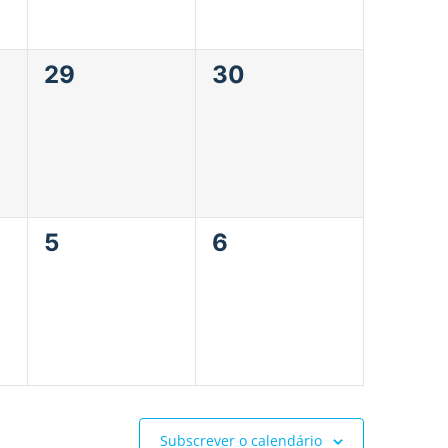
0
0
29
30
eventos,
eventos,
0
0
5
6
eventos,
eventos,
Subscrever o calendário