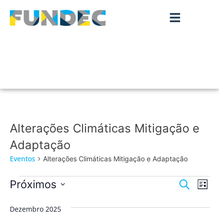
Alterações Climáticas Mitigação e
Adaptação
Eventos
Alterações Climáticas Mitigação e Adaptação
Nave
Na
Próximos
Pesquisar
Lista
de
Selecione
de
a
vis
Dezembro 2025
data.