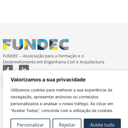
FUNDEC – Associação para a Formação e o
Desenvolvimento em Engenharia Civil e Arquitectura.
Valorizamos a sua privacidade
Utilizamos cookies para melhorar a sua experiência de
navegação, apresentar anúncios ou conteúdos
MAPA DO SITE
CONTACTOS
personalizados e analisar o nosso tráfego. Ao clicar em
Subscrever Newsletter
fundec@tecnico.ulisboa.pt
"Aceitar Todos", concorda com a utilização de cookies.
Contactos
FUNDEC - IST - DECivil
Google Maps
Av. Rovisco Pais, 1049-
Personalizar
Rejeitar
Aceite tudo
001 Lisboa