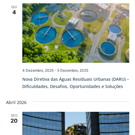
pesqu
de
QUI
Ev
e
4
visua
de
Event
4 Dezembro, 2025
-
5 Dezembro, 2025
Nova Diretiva das Águas Residuais Urbanas (DARU) –
Dificuldades, Desafios, Oportunidades e Soluções
Abril 2026
SEG
20