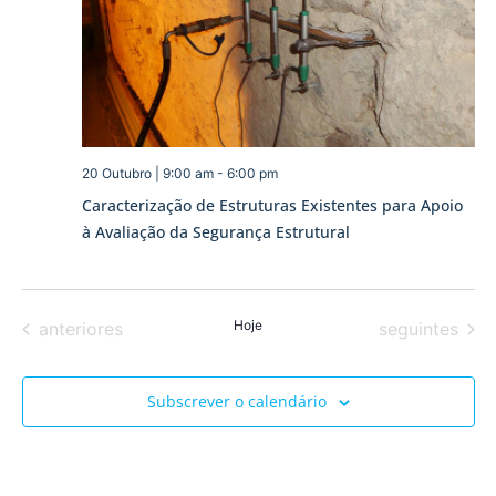
visua
de
Event
20 Outubro | 9:00 am
-
6:00 pm
Caracterização de Estruturas Existentes para Apoio
à Avaliação da Segurança Estrutural
Eventos
Hoje
Eventos
anteriores
seguintes
Subscrever o calendário