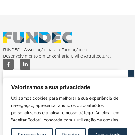
FUNDEC – Associação para a Formação e o
Desenvolvimento em Engenharia Civil e Arquitectura.
Valorizamos a sua privacidade
MAPA DO SITE
CONTACTOS
Utilizamos cookies para melhorar a sua experiência de
Subscrever Newsletter
fundec@tecnico.ulisboa.pt
navegação, apresentar anúncios ou conteúdos
Contactos
FUNDEC - IST - DECivil
personalizados e analisar o nosso tráfego. Ao clicar em
Google Maps
Av. Rovisco Pais, 1049-
"Aceitar Todos", concorda com a utilização de cookies.
001 Lisboa