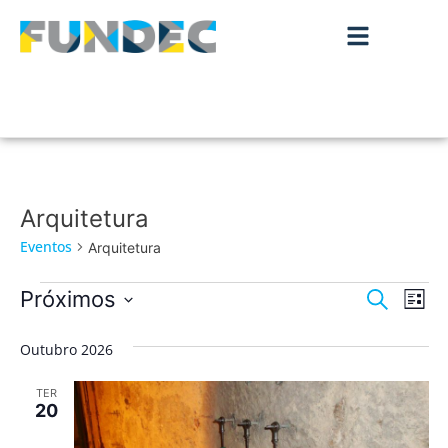
Arquitetura
Eventos
Arquitetura
Nave
Na
Próximos
Pesquisar
Lista
de
Selecione
de
a
vis
Outubro 2026
data.
pesqu
de
TER
Ev
e
20