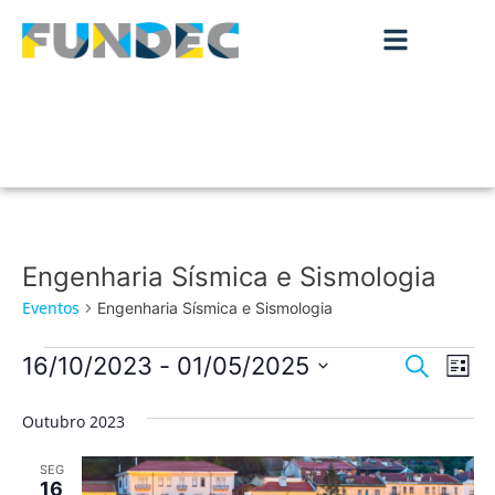
Engenharia Sísmica e Sismologia
Eventos
Engenharia Sísmica e Sismologia
Nave
Na
16/10/2023
 - 
01/05/2025
Pesquisar
Lista
de
Selecione
de
a
vis
Outubro 2023
data.
pesqu
de
SEG
Ev
16