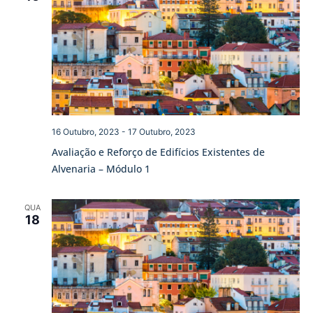
e
visua
de
Event
16 Outubro, 2023
-
17 Outubro, 2023
Avaliação e Reforço de Edifícios Existentes de
Alvenaria – Módulo 1
QUA
18