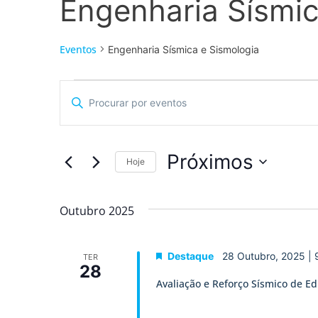
Engenharia Sísmic
Eventos
Engenharia Sísmica e Sismologia
Navegação
Digite
a
de
palavra-
chave.
pesquisa
Procure
por
Próximos
Eventos
Hoje
e
com
Selecione
palavra-
a
visualização
chave.
data.
Outubro 2025
de
Eventos
Destaque
28 Outubro, 2025 |
TER
28
Avaliação e Reforço Sísmico de Ed