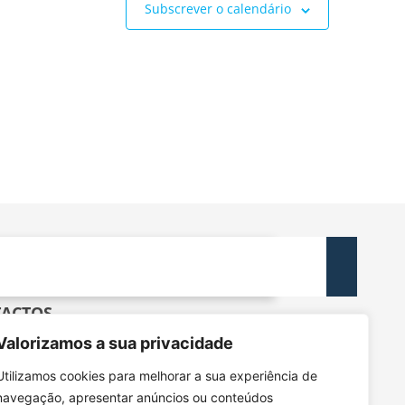
Subscrever o calendário
ACTOS
dec@tecnico.ulisboa.pt
Valorizamos a sua privacidade
DEC - IST - DECivil
Utilizamos cookies para melhorar a sua experiência de
 Rovisco Pais, 1049-001 Lisboa
navegação, apresentar anúncios ou conteúdos