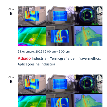
data.
pesqu
de
QUA
Ev
e
5
visua
de
Event
5 Novembro, 2025 | 9:00 am
-
5:00 pm
Adiado
Indústria – Termografia de Infravermelhos.
Aplicações na Indústria
QUA
5