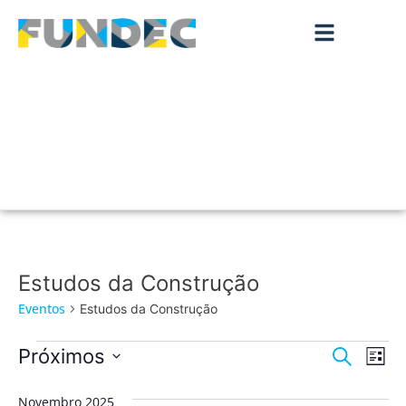
Estudos da Construção
Eventos
Estudos da Construção
Nave
Na
Próximos
Pesquisar
Lista
de
Selecione
de
a
vis
Novembro 2025