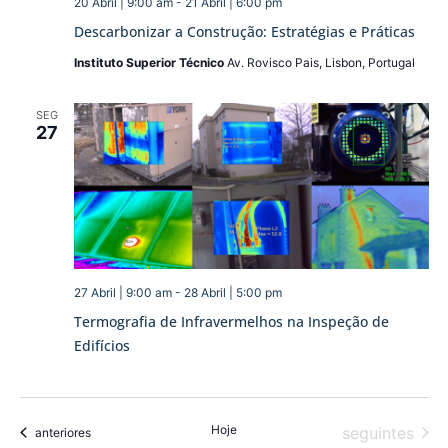
20 Abril | 9:00 am
-
21 Abril | 6:00 pm
Descarbonizar a Construção: Estratégias e Práticas
Instituto Superior Técnico
Av. Rovisco Pais, Lisbon, Portugal
SEG
27
27 Abril | 9:00 am
-
28 Abril | 5:00 pm
Termografia de Infravermelhos na Inspeção de
Edifícios
Hoje
Eventos
seguintes
Eventos
anteriores