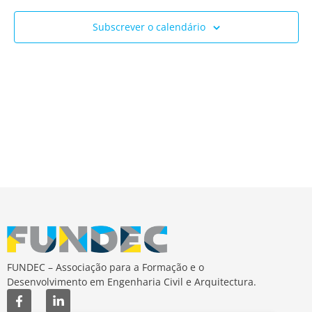
Ev
e
Subscrever o calendário
visua
de
Event
FUNDEC – Associação para a Formação e o
Desenvolvimento em Engenharia Civil e Arquitectura.