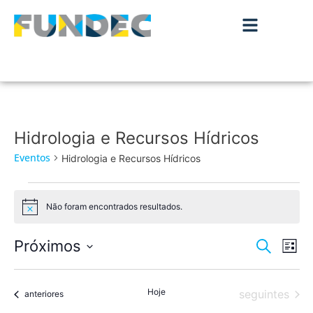
Hidrologia e Recursos Hídricos
Eventos
Hidrologia e Recursos Hídricos
Não foram encontrados resultados.
Aviso
Nave
Na
Próximos
Pesquisar
Lista
de
Selecione
de
a
vis
data.
Hoje
Eventos
pesqu
seguintes
Eventos
anteriores
de