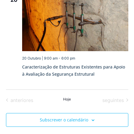
e
visua
de
Event
20 Outubro | 9:00 am
-
6:00 pm
Caracterização de Estruturas Existentes para Apoio
à Avaliação da Segurança Estrutural
Eventos
Hoje
Eventos
anteriores
seguintes
Subscrever o calendário