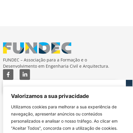
FUNDEC – Associação para a Formação e o
Desenvolvimento em Engenharia Civil e Arquitectura.
Valorizamos a sua privacidade
MAPA DO SITE
CONTACTOS
Utilizamos cookies para melhorar a sua experiência de
Subscrever Newsletter
fundec@tecnico.ulisboa.pt
navegação, apresentar anúncios ou conteúdos
Contactos
FUNDEC - IST - DECivil
personalizados e analisar o nosso tráfego. Ao clicar em
Google Maps
Av. Rovisco Pais, 1049-
"Aceitar Todos", concorda com a utilização de cookies.