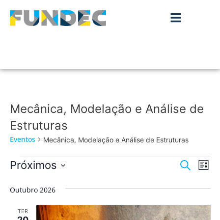
Mecânica, Modelação e Análise de
Estruturas
Eventos
Mecânica, Modelação e Análise de Estruturas
Nave
Na
Próximos
Pesquisar
Lista
de
Selecione
de
a
vis
Outubro 2026
data.
pesqu
de
TER
Ev
20