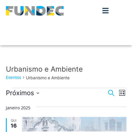
Urbanismo e Ambiente
Eventos
Urbanismo e Ambiente
Nave
Na
Próximos
Pesquisar
Lista
de
Selecione
de
a
vis
Janeiro 2025
data.
pesqu
de
QUI
Ev
e
16