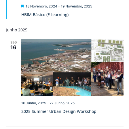
visua
Destaque
18 Novembro, 2024
-
19 Novembro, 2025
de
HBIM Básico (E-learning)
Event
Junho 2025
SEG
16
16 Junho, 2025
-
27 Junho, 2025
2025 Summer Urban Design Workshop