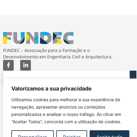
FUNDEC – Associação para a Formação e o
Desenvolvimento em Engenharia Civil e Arquitectura.
Valorizamos a sua privacidade
MAPA DO SITE
CONTACTOS
Utilizamos cookies para melhorar a sua experiência de
Subscrever Newsletter
fundec@tecnico.ulisboa.pt
navegação, apresentar anúncios ou conteúdos
Contactos
FUNDEC - IST - DECivil
personalizados e analisar o nosso tráfego. Ao clicar em
Google Maps
Av. Rovisco Pais, 1049-
"Aceitar Todos", concorda com a utilização de cookies.
001 Lisboa