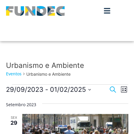
Urbanismo e Ambiente
Eventos
Urbanismo e Ambiente
Nave
Na
29/09/2023
 - 
01/02/2025
Pesquisar
Lista
de
Selecione
de
a
vis
Setembro 2023
data.
pesqu
de
SEX
Ev
e
29