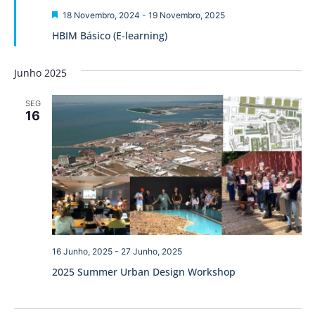
visua
Destaque
18 Novembro, 2024
-
19 Novembro, 2025
de
HBIM Básico (E-learning)
Event
Junho 2025
SEG
16
16 Junho, 2025
-
27 Junho, 2025
2025 Summer Urban Design Workshop