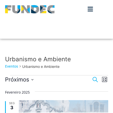
Urbanismo e Ambiente
Eventos
Urbanismo e Ambiente
Nave
Na
Próximos
Pesquisar
Lista
de
Selecione
de
a
vis
Fevereiro 2025
data.
pesqu
de
SEG
Ev
e
3