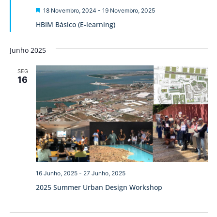
visua
Destaque
18 Novembro, 2024
-
19 Novembro, 2025
de
HBIM Básico (E-learning)
Event
Junho 2025
SEG
16
16 Junho, 2025
-
27 Junho, 2025
2025 Summer Urban Design Workshop