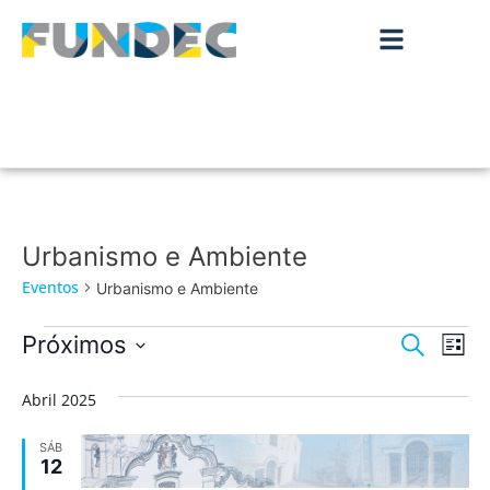
Urbanismo e Ambiente
Eventos
Urbanismo e Ambiente
Nave
Na
Próximos
Pesquisar
Lista
de
Selecione
de
a
vis
Abril 2025
data.
pesqu
de
SÁB
Ev
e
12