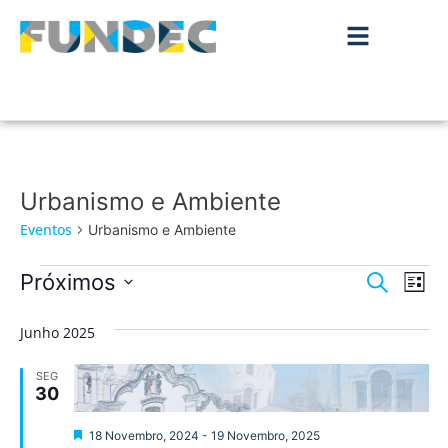
Urbanismo e Ambiente
Eventos
Urbanismo e Ambiente
Nave
Na
Próximos
Pesquisar
Lista
de
Selecione
de
a
vis
Junho 2025
data.
pesqu
de
SEG
Ev
e
30
visua
Destaque
18 Novembro, 2024
-
19 Novembro, 2025