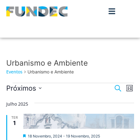
Urbanismo e Ambiente
Eventos
Urbanismo e Ambiente
Nave
Na
Próximos
Pesquisar
Lista
de
Selecione
de
a
vis
Julho 2025
data.
pesqu
de
TER
Ev
e
1
visua
Destaque
18 Novembro, 2024
-
19 Novembro, 2025