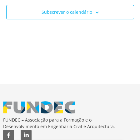
Ev
e
Subscrever o calendário
visua
de
Event
FUNDEC – Associação para a Formação e o
Desenvolvimento em Engenharia Civil e Arquitectura.