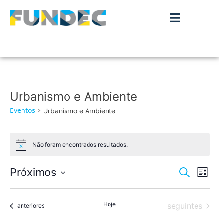
Urbanismo e Ambiente
Eventos
Urbanismo e Ambiente
Não foram encontrados resultados.
Aviso
Nave
Na
Próximos
Pesquisar
Lista
de
Selecione
de
a
vis
data.
Hoje
Eventos
pesqu
seguintes
Eventos
anteriores
de