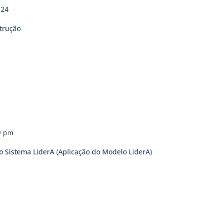
024
trução
0 pm
o Sistema LiderA (Aplicação do Modelo LiderA)