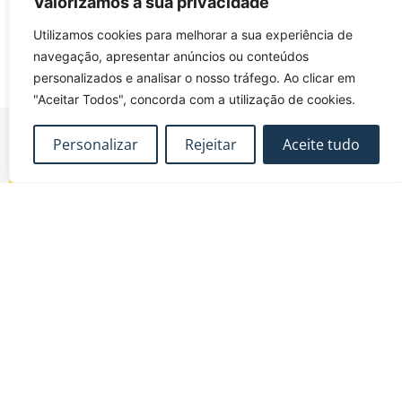
Valorizamos a sua privacidade
Utilizamos cookies para melhorar a sua experiência de
navegação, apresentar anúncios ou conteúdos
personalizados e analisar o nosso tráfego. Ao clicar em
"Aceitar Todos", concorda com a utilização de cookies.
Personalizar
Rejeitar
Aceite tudo
FUNDEC – Associação para a Formação e o
Desenvolvimento em Engenharia Civil e Arquitectura.
MAPA DO SITE
CONTACTOS
Subscrever Newsletter
fundec@tecnico.ulisboa.pt
Contactos
FUNDEC - IST - DECivil