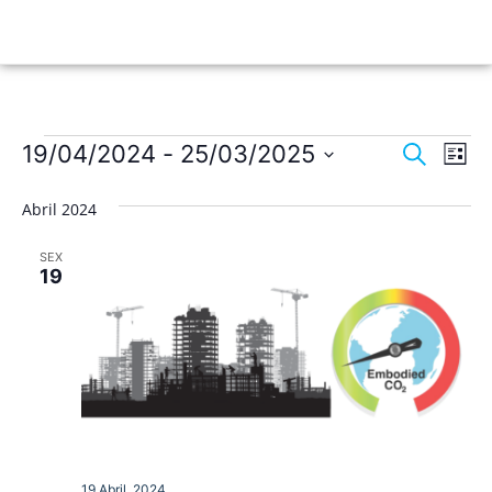
Nave
Na
19/04/2024
 - 
25/03/2025
Pesquisar
Lista
de
Selecione
de
a
vis
Abril 2024
data.
pesqu
de
SEX
Ev
e
19
visua
de
Event
19 Abril, 2024