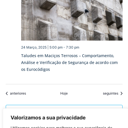
24 Março, 2025 | 5:00 pm
-
7:30 pm
Taludes em Maciços Terrosos – Comportamento,
Análise e Verificação de Segurança de acordo com
os Eurocódigos
Eventos
Eventos
anteriores
Hoje
seguintes
Subscrever o calendário
Valorizamos a sua privacidade
Utilizamos cookies para melhorar a sua experiência de