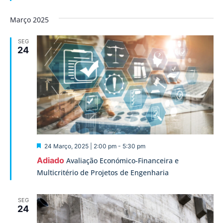
Março 2025
SEG
24
Destaque
24 Março, 2025 | 2:00 pm
-
5:30 pm
Adiado
Avaliação Económico-Financeira e
Multicritério de Projetos de Engenharia
SEG
24