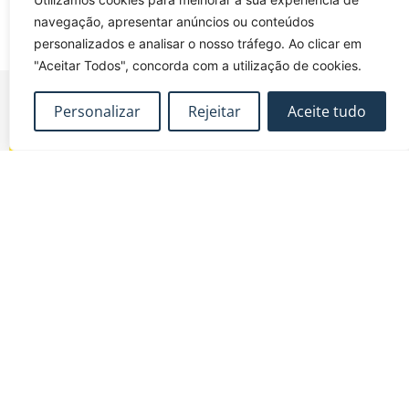
navegação, apresentar anúncios ou conteúdos
personalizados e analisar o nosso tráfego. Ao clicar em
"Aceitar Todos", concorda com a utilização de cookies.
Personalizar
Rejeitar
Aceite tudo
FUNDEC – Associação para a Formação e o
Desenvolvimento em Engenharia Civil e Arquitectura.
MAPA DO SITE
CONTACTOS
Subscrever Newsletter
fundec@tecnico.ulisboa.pt
Contactos
FUNDEC - IST - DECivil
Google Maps
Av. Rovisco Pais, 1049-
001 Lisboa