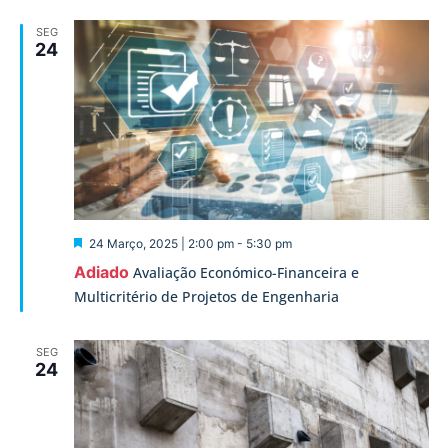
SEG
24
Destaque
24 Março, 2025 | 2:00 pm
-
5:30 pm
Adiado
Avaliação Económico-Financeira e
Multicritério de Projetos de Engenharia
SEG
24