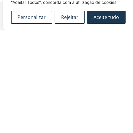
"Aceitar Todos", concorda com a utilização de cookies.
Personalizar
Rejeitar
Aceite tudo
FUNDEC – Associação para a Formação e o
Desenvolvimento em Engenharia Civil e Arquitectura.
MAPA DO SITE
CONTACTOS
Subscrever Newsletter
fundec@tecnico.ulisboa.pt
Contactos
FUNDEC - IST - DECivil
Google Maps
Av. Rovisco Pais, 1049-
001 Lisboa
Política de Privacidade
Contacte-nos
Livro de
|
|
Reclamações
Termos e Condições
|
@2026 FUNDEC