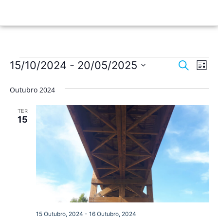
Nave
Na
15/10/2024
 - 
20/05/2025
Pesquisar
Lista
de
Selecione
de
a
vis
Outubro 2024
data.
pesqu
de
TER
Ev
e
15
visua
de
Event
15 Outubro, 2024
-
16 Outubro, 2024