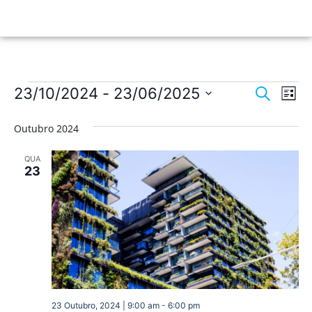
Nave
Na
23/10/2024
 - 
23/06/2025
Pesquisar
Lista
de
Selecione
de
a
vis
Outubro 2024
data.
pesqu
de
QUA
Ev
e
23
visua
de
Event
23 Outubro, 2024 | 9:00 am
-
6:00 pm