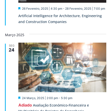
Destaque
26 Fevereiro, 2025 | 4:30 pm
-
28 Fevereiro, 2025 | 7:00 pm
Artificial Intelligence for Architecture, Engineering
and Construction Companies
Março 2025
SEG
24
Destaque
24 Março, 2025 | 2:00 pm
-
5:30 pm
Adiado
Avaliação Económico-Financeira e