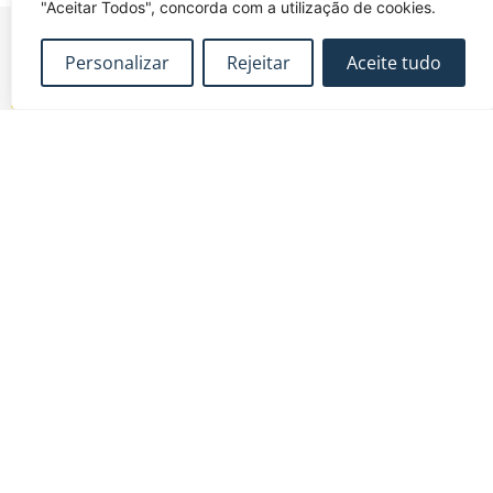
"Aceitar Todos", concorda com a utilização de cookies.
Personalizar
Rejeitar
Aceite tudo
FUNDEC – Associação para a Formação e o
Desenvolvimento em Engenharia Civil e Arquitectura.
MAPA DO SITE
CONTACTOS
Subscrever Newsletter
fundec@tecnico.ulisboa.pt
Contactos
FUNDEC - IST - DECivil
Google Maps
Av. Rovisco Pais, 1049-
001 Lisboa
Política de Privacidade
Contacte-nos
Livro de
|
|
Reclamações
Termos e Condições
|
@2026 FUNDEC