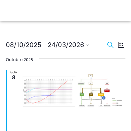
Nave
Na
08/10/2025
 - 
24/03/2026
Pesquisar
Lista
de
Selecione
de
a
vis
Outubro 2025
data.
pesqu
de
QUA
Ev
e
8
visua
de
Event