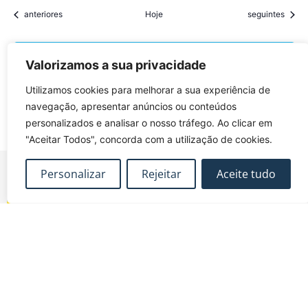
Eventos
Eventos
anteriores
Hoje
seguintes
Subscrever o calendário
Valorizamos a sua privacidade
Utilizamos cookies para melhorar a sua experiência de
navegação, apresentar anúncios ou conteúdos
personalizados e analisar o nosso tráfego. Ao clicar em
"Aceitar Todos", concorda com a utilização de cookies.
Personalizar
Rejeitar
Aceite tudo
FUNDEC – Associação para a Formação e o
Desenvolvimento em Engenharia Civil e Arquitectura.