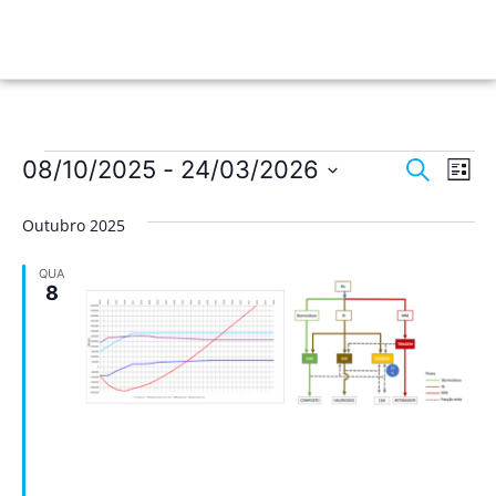
Nave
Na
08/10/2025
 - 
24/03/2026
Pesquisar
Lista
de
Selecione
de
a
vis
Outubro 2025
data.
pesqu
de
QUA
Ev
e
8
visua
de
Event