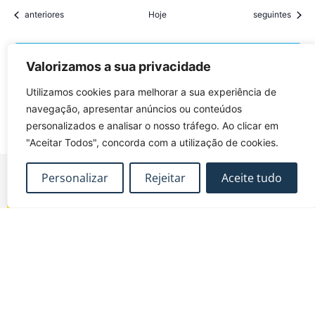
Eventos
Eventos
anteriores
Hoje
seguintes
Subscrever o calendário
Valorizamos a sua privacidade
Utilizamos cookies para melhorar a sua experiência de
navegação, apresentar anúncios ou conteúdos
personalizados e analisar o nosso tráfego. Ao clicar em
"Aceitar Todos", concorda com a utilização de cookies.
Personalizar
Rejeitar
Aceite tudo
FUNDEC – Associação para a Formação e o
Desenvolvimento em Engenharia Civil e Arquitectura.