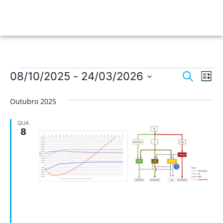
Nave
Na
08/10/2025
 - 
24/03/2026
Pesquisar
Lista
de
Selecione
de
a
vis
Outubro 2025
data.
pesqu
de
QUA
Ev
e
8
visua
de
Event