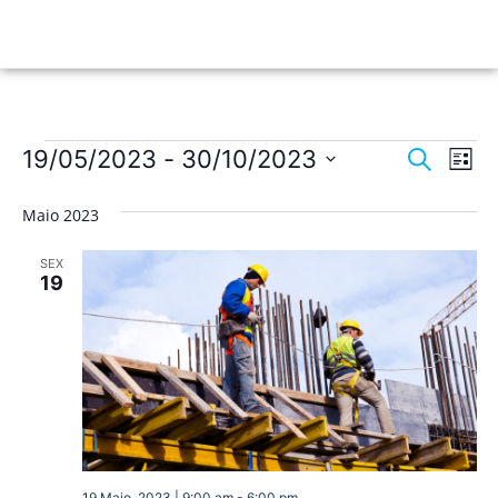
Nave
Na
19/05/2023
 - 
30/10/2023
Pesquisar
Lista
de
Selecione
de
a
vis
Maio 2023
data.
pesqu
de
SEX
Ev
e
19
visua
de
Event
19 Maio, 2023 | 9:00 am
-
6:00 pm