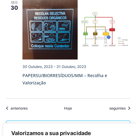
SEG
30
30 Outubro, 2023
-
31 Outubro, 2023
PAPERSU/BIORRESÍDUOS/MM – Recolha e
Valorização
Eventos
Eventos
anteriores
Hoje
seguintes
Subscrever o calendário
Valorizamos a sua privacidade