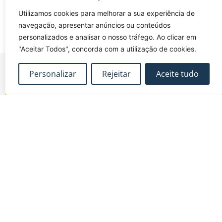
Utilizamos cookies para melhorar a sua experiência de
navegação, apresentar anúncios ou conteúdos
personalizados e analisar o nosso tráfego. Ao clicar em
"Aceitar Todos", concorda com a utilização de cookies.
Personalizar
Rejeitar
Aceite tudo
FUNDEC – Associação para a Formação e o
Desenvolvimento em Engenharia Civil e Arquitectura.
MAPA DO SITE
CONTACTOS
Subscrever Newsletter
fundec@tecnico.ulisboa.pt
Contactos
FUNDEC - IST - DECivil
Google Maps