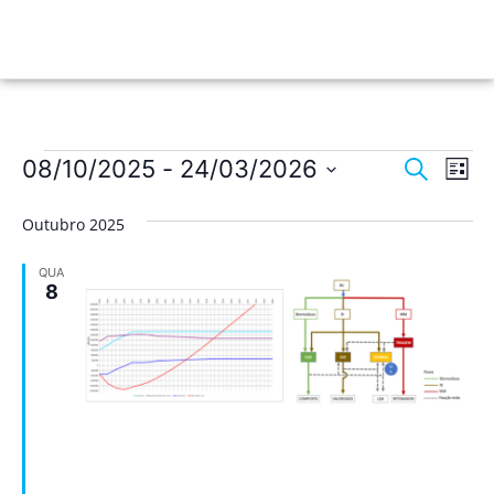
Nave
Na
08/10/2025
 - 
24/03/2026
Pesquisar
Lista
de
Selecione
de
a
vis
Outubro 2025
data.
pesqu
de
QUA
Ev
e
8
visua
de
Event