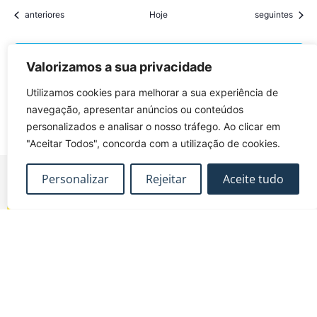
Eventos
Eventos
anteriores
Hoje
seguintes
Subscrever o calendário
Valorizamos a sua privacidade
Utilizamos cookies para melhorar a sua experiência de
navegação, apresentar anúncios ou conteúdos
personalizados e analisar o nosso tráfego. Ao clicar em
"Aceitar Todos", concorda com a utilização de cookies.
Personalizar
Rejeitar
Aceite tudo
FUNDEC – Associação para a Formação e o
Desenvolvimento em Engenharia Civil e Arquitectura.