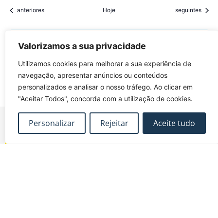
Eventos
Eventos
anteriores
Hoje
seguintes
Subscrever o calendário
Valorizamos a sua privacidade
Utilizamos cookies para melhorar a sua experiência de
navegação, apresentar anúncios ou conteúdos
personalizados e analisar o nosso tráfego. Ao clicar em
"Aceitar Todos", concorda com a utilização de cookies.
Personalizar
Rejeitar
Aceite tudo
FUNDEC – Associação para a Formação e o
Desenvolvimento em Engenharia Civil e Arquitectura.