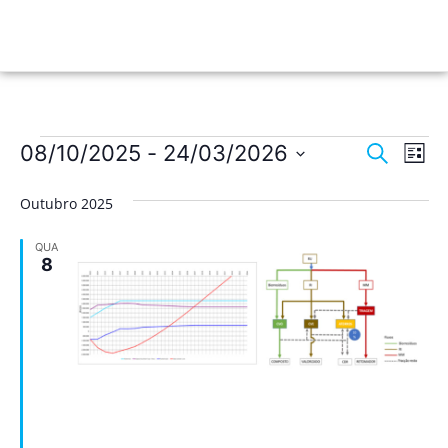
Nave
Na
08/10/2025
 - 
24/03/2026
Pesquisar
Lista
de
Selecione
de
a
vis
Outubro 2025
data.
pesqu
de
QUA
Ev
e
8
visua
de
Event