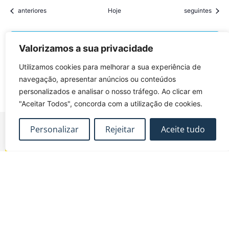
Eventos
Eventos
anteriores
Hoje
seguintes
Subscrever o calendário
Valorizamos a sua privacidade
Utilizamos cookies para melhorar a sua experiência de
navegação, apresentar anúncios ou conteúdos
personalizados e analisar o nosso tráfego. Ao clicar em
"Aceitar Todos", concorda com a utilização de cookies.
Personalizar
Rejeitar
Aceite tudo
FUNDEC – Associação para a Formação e o
Desenvolvimento em Engenharia Civil e Arquitectura.