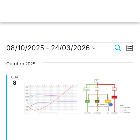
Nave
Na
08/10/2025
 - 
24/03/2026
Pesquisar
Lista
de
Selecione
de
a
vis
Outubro 2025
data.
pesqu
de
QUA
Ev
e
8
visua
de
Event