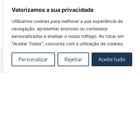
Subscrever o calendário
Valorizamos a sua privacidade
Utilizamos cookies para melhorar a sua experiência de
navegação, apresentar anúncios ou conteúdos
personalizados e analisar o nosso tráfego. Ao clicar em
"Aceitar Todos", concorda com a utilização de cookies.
Personalizar
Rejeitar
Aceite tudo
FUNDEC – Associação para a Formação e o
Desenvolvimento em Engenharia Civil e Arquitectura.
MAPA DO SITE
CONTACTOS
Subscrever Newsletter
fundec@tecnico.ulisboa.pt