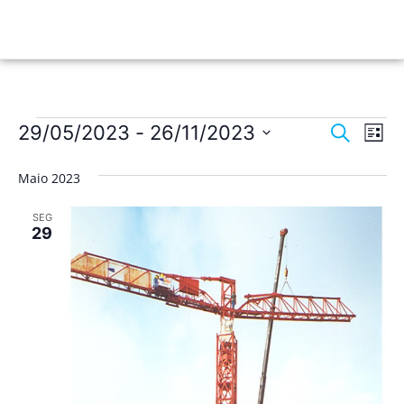
Nave
Na
29/05/2023
 - 
26/11/2023
Pesquisar
Lista
de
Selecione
de
a
vis
Maio 2023
data.
pesqu
de
SEG
Ev
e
29
visua
de
Event