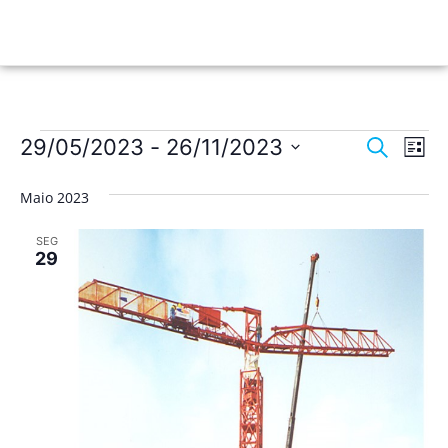
Nave
Na
29/05/2023
 - 
26/11/2023
Pesquisar
Lista
de
Selecione
de
a
vis
Maio 2023
data.
pesqu
de
SEG
Ev
e
29
visua
de
Event