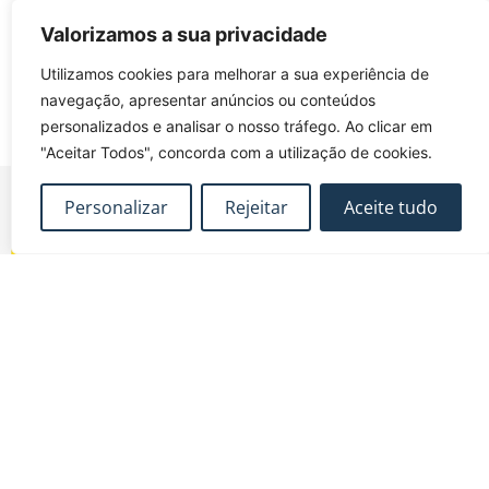
Subscrever o calendário
Valorizamos a sua privacidade
Utilizamos cookies para melhorar a sua experiência de
navegação, apresentar anúncios ou conteúdos
personalizados e analisar o nosso tráfego. Ao clicar em
"Aceitar Todos", concorda com a utilização de cookies.
Personalizar
Rejeitar
Aceite tudo
FUNDEC – Associação para a Formação e o
Desenvolvimento em Engenharia Civil e Arquitectura.
MAPA DO SITE
CONTACTOS
Subscrever Newsletter
fundec@tecnico.ulisboa.pt