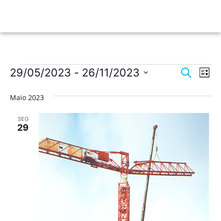
Nave
Na
29/05/2023
 - 
26/11/2023
Pesquisar
Lista
de
Selecione
de
a
vis
Maio 2023
data.
pesqu
de
SEG
Ev
e
29
visua
de
Event