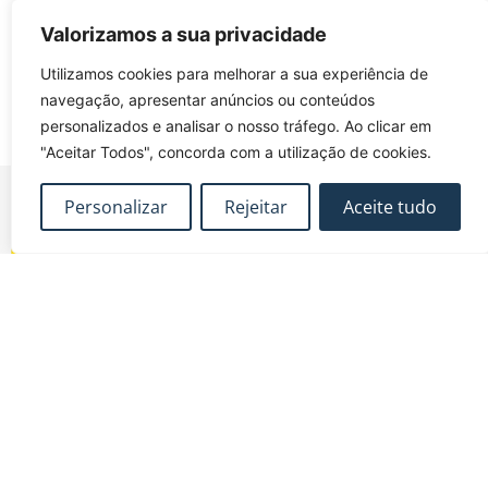
Subscrever o calendário
Valorizamos a sua privacidade
Utilizamos cookies para melhorar a sua experiência de
navegação, apresentar anúncios ou conteúdos
personalizados e analisar o nosso tráfego. Ao clicar em
"Aceitar Todos", concorda com a utilização de cookies.
Personalizar
Rejeitar
Aceite tudo
FUNDEC – Associação para a Formação e o
Desenvolvimento em Engenharia Civil e Arquitectura.
MAPA DO SITE
CONTACTOS
Subscrever Newsletter
fundec@tecnico.ulisboa.pt