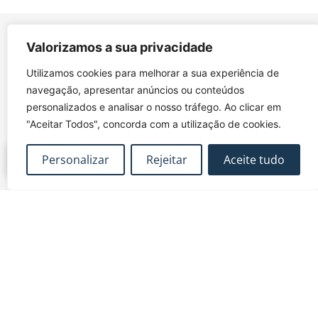
Valorizamos a sua privacidade
Utilizamos cookies para melhorar a sua experiência de
navegação, apresentar anúncios ou conteúdos
FUNDEC – Associação para a Formação e o
personalizados e analisar o nosso tráfego. Ao clicar em
Desenvolvimento em Engenharia Civil e Arquitectura.
"Aceitar Todos", concorda com a utilização de cookies.
Personalizar
Rejeitar
Aceite tudo
MAPA DO SITE
CONTACTOS
Subscrever Newsletter
fundec@tecnico.ulisboa.pt
Contactos
FUNDEC - IST - DECivil
Google Maps
Av. Rovisco Pais, 1049-
001 Lisboa
Política de Privacidade
Contacte-nos
Livro de
|
|
Reclamações
Termos e Condições
|