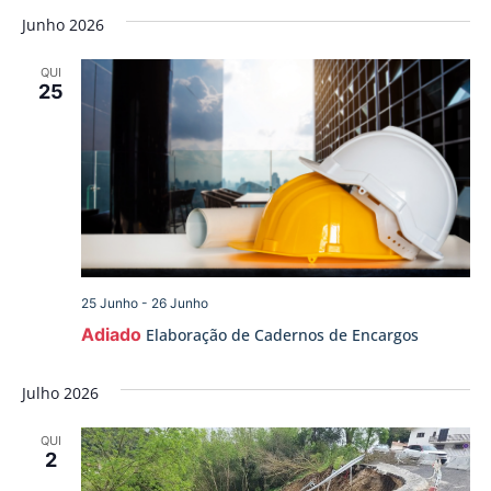
de
a
vis
Junho 2026
data.
pesqu
de
QUI
Ev
e
25
visua
de
Event
25 Junho
-
26 Junho
Adiado
Elaboração de Cadernos de Encargos
Julho 2026
QUI
2