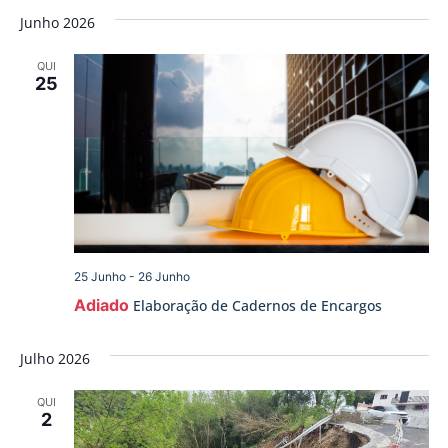
de
a
vis
Junho 2026
data.
pesqu
de
QUI
Ev
e
25
visua
de
Event
25 Junho
-
26 Junho
Adiado
Elaboração de Cadernos de Encargos
Julho 2026
QUI
2