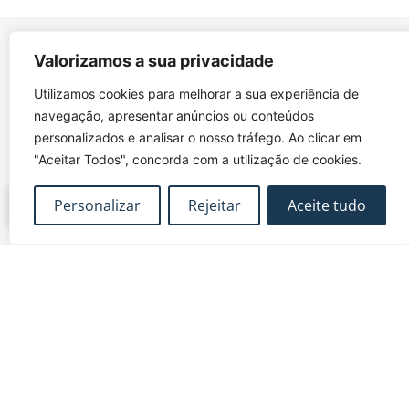
Valorizamos a sua privacidade
Utilizamos cookies para melhorar a sua experiência de
navegação, apresentar anúncios ou conteúdos
FUNDEC – Associação para a Formação e o
personalizados e analisar o nosso tráfego. Ao clicar em
Desenvolvimento em Engenharia Civil e Arquitectura.
"Aceitar Todos", concorda com a utilização de cookies.
Personalizar
Rejeitar
Aceite tudo
MAPA DO SITE
CONTACTOS
Subscrever Newsletter
fundec@tecnico.ulisboa.pt
Contactos
FUNDEC - IST - DECivil
Google Maps
Av. Rovisco Pais, 1049-
001 Lisboa
Política de Privacidade
Contacte-nos
Livro de
|
|
Reclamações
Termos e Condições
|