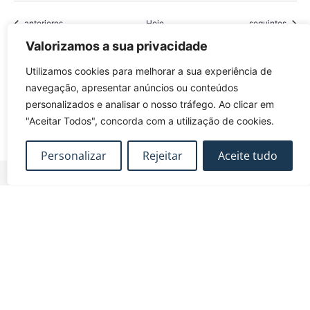
Eventos
Eventos
anteriores
Hoje
seguintes
Valorizamos a sua privacidade
Subscrever o calendário
Utilizamos cookies para melhorar a sua experiência de
navegação, apresentar anúncios ou conteúdos
personalizados e analisar o nosso tráfego. Ao clicar em
"Aceitar Todos", concorda com a utilização de cookies.
Personalizar
Rejeitar
Aceite tudo
FUNDEC – Associação para a Formação e o
Desenvolvimento em Engenharia Civil e Arquitectura.