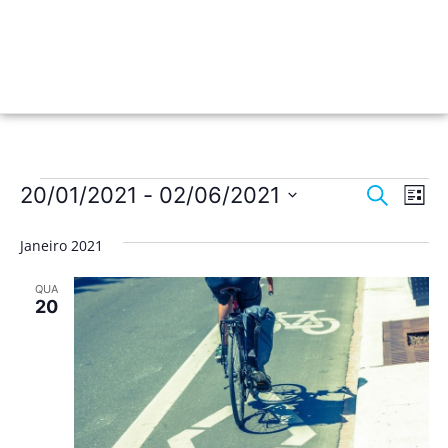
Nave
Na
20/01/2021
 - 
02/06/2021
Pesquisar
Lista
de
Selecione
de
a
vis
Janeiro 2021
data.
pesqu
de
QUA
Ev
e
20
visua
de
Event