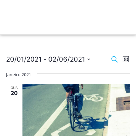
Nave
Na
20/01/2021
 - 
02/06/2021
Pesquisar
Lista
de
Selecione
de
a
vis
Janeiro 2021
data.
pesqu
de
QUA
Ev
e
20
visua
de
Event