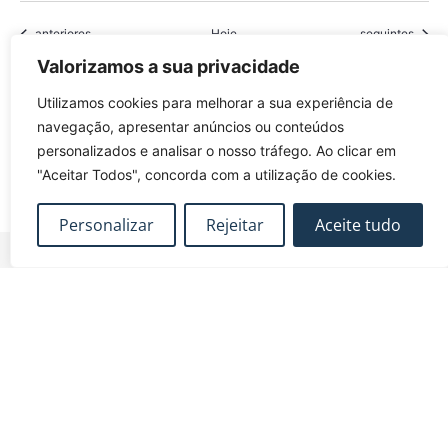
Eventos
Eventos
anteriores
Hoje
seguintes
Valorizamos a sua privacidade
Subscrever o calendário
Utilizamos cookies para melhorar a sua experiência de
navegação, apresentar anúncios ou conteúdos
personalizados e analisar o nosso tráfego. Ao clicar em
"Aceitar Todos", concorda com a utilização de cookies.
Personalizar
Rejeitar
Aceite tudo
FUNDEC – Associação para a Formação e o
Desenvolvimento em Engenharia Civil e Arquitectura.