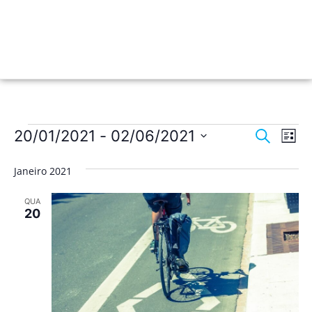
Nave
Na
20/01/2021
 - 
02/06/2021
Pesquisar
Lista
de
Selecione
de
a
vis
Janeiro 2021
data.
pesqu
de
QUA
Ev
e
20
visua
de
Event