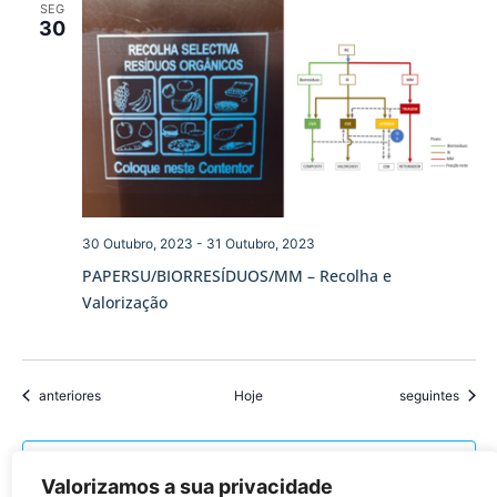
SEG
30
30 Outubro, 2023
-
31 Outubro, 2023
PAPERSU/BIORRESÍDUOS/MM – Recolha e
Valorização
Eventos
Eventos
anteriores
Hoje
seguintes
Subscrever o calendário
Valorizamos a sua privacidade