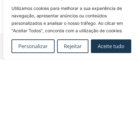
Utilizamos cookies para melhorar a sua experiência de
navegação, apresentar anúncios ou conteúdos
personalizados e analisar o nosso tráfego. Ao clicar em
"Aceitar Todos", concorda com a utilização de cookies.
Personalizar
Rejeitar
Aceite tudo
FUNDEC – Associação para a Formação e o
Desenvolvimento em Engenharia Civil e Arquitectura.
MAPA DO SITE
CONTACTOS
Subscrever Newsletter
fundec@tecnico.ulisboa.pt
Contactos
FUNDEC - IST - DECivil
Google Maps