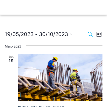
Nave
Na
19/05/2023
 - 
30/10/2023
Pesquisar
Lista
de
Selecione
de
a
vis
Maio 2023
data.
pesqu
de
SEX
Ev
e
19
visua
de
Event
19 Maio, 2023 | 9:00 am
-
6:00 pm