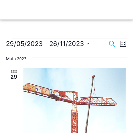
Nave
Na
29/05/2023
 - 
26/11/2023
Pesquisar
Lista
de
Selecione
de
a
vis
Maio 2023
data.
pesqu
de
SEG
Ev
e
29
visua
de
Event