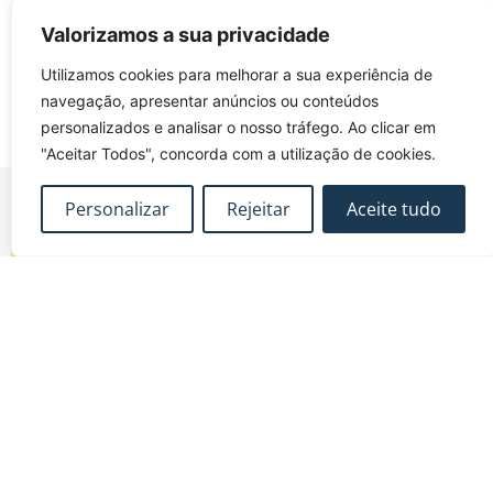
Subscrever o calendário
Valorizamos a sua privacidade
Utilizamos cookies para melhorar a sua experiência de
navegação, apresentar anúncios ou conteúdos
personalizados e analisar o nosso tráfego. Ao clicar em
"Aceitar Todos", concorda com a utilização de cookies.
Personalizar
Rejeitar
Aceite tudo
FUNDEC – Associação para a Formação e o
Desenvolvimento em Engenharia Civil e Arquitectura.
MAPA DO SITE
CONTACTOS
Subscrever Newsletter
fundec@tecnico.ulisboa.pt