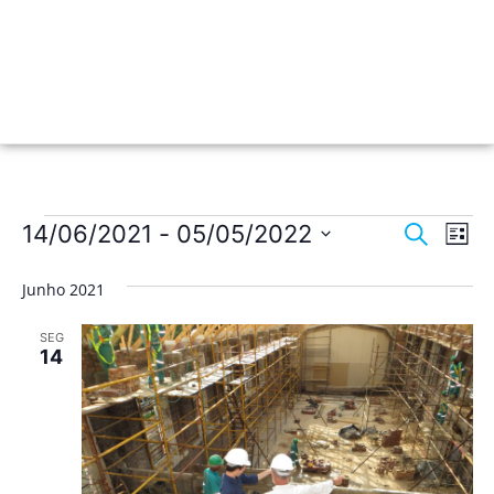
Nave
Na
14/06/2021
 - 
05/05/2022
Pesquisar
Lista
de
Selecione
de
a
vis
Junho 2021
data.
pesqu
de
SEG
Ev
e
14
visua
de
Event