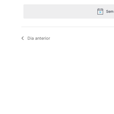
a
visualização
chave.
data.
Sem 
de
Eventos
Dia anterior