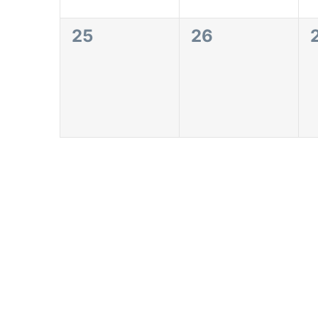
0
0
25
26
eventos,
eventos,