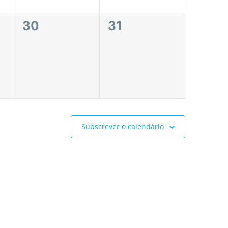
0
0
30
31
eventos,
eventos,
Subscrever o calendário