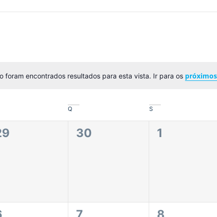
próximo
 foram encontrados resultados para esta vista. Ir para os
Aviso
Q
S
0
0
0
29
30
1
eventos,
eventos,
eventos,
0
0
0
6
7
8