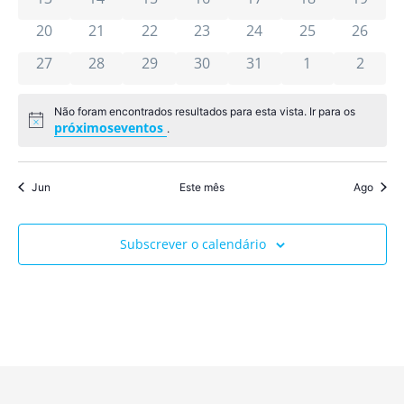
visua
de
0 eventos
0 eventos
0 eventos
0 eventos
0 eventos
0 eventos
0 event
20
21
22
23
24
25
26
0 eventos
0 eventos
0 eventos
0 eventos
0 eventos
0 eventos
Event
0 even
27
28
29
30
31
1
2
Não foram encontrados resultados para esta vista. Ir para os
Aviso
próximoseventos
.
Jun
Este mês
Ago
Subscrever o calendário