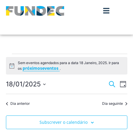
Sem eventos agendados para a data 18 Janeiro, 2025. Ir para
Aviso
próximoseventos
os
.
Nave
Na
18/01/2025
Pesquisar
Dia
de
Selecione
de
a
vis
data.
Dia anterior
Dia seguinte
pesqu
de
Ev
e
Subscrever o calendário
visua