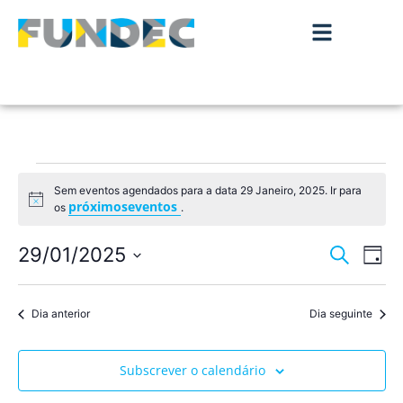
Sem eventos agendados para a data 29 Janeiro, 2025. Ir para
Aviso
próximoseventos
os
.
Nave
Na
29/01/2025
Pesquisar
Dia
de
Selecione
de
a
vis
data.
Dia anterior
Dia seguinte
pesqu
de
Ev
e
Subscrever o calendário
visua