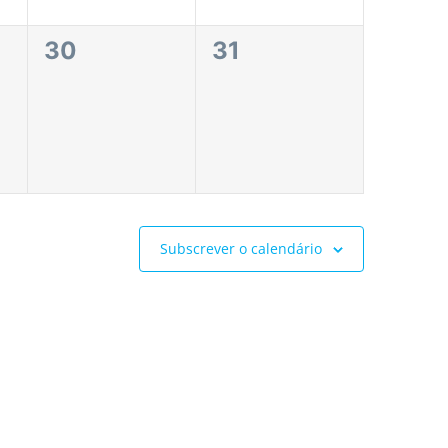
0
0
30
31
eventos,
eventos,
Subscrever o calendário