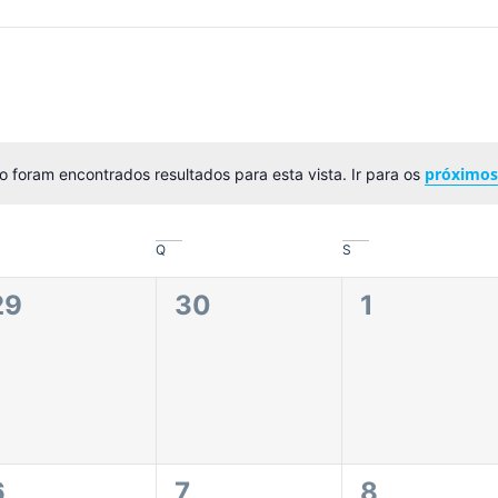
próximo
 foram encontrados resultados para esta vista. Ir para os
Aviso
Q
S
0
0
0
29
30
1
eventos,
eventos,
eventos,
0
0
0
6
7
8