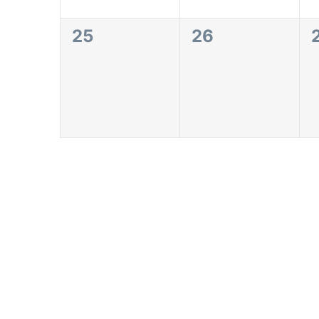
0
0
25
26
eventos,
eventos,