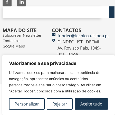
MAPA DO SITE
CONTACTOS
Subscrever Newsletter
fundec@tecnico.ulisboa.pt
Contactos
FUNDEC - IST - DECivil
Google Maps
Av. Rovisco Pais, 1049-
001 Lisboa
Política de Privacidade
Contacte-nos
Livro de
|
|
Valorizamos a sua privacidade
Reclamações
Termos e Condições
|
Utilizamos cookies para melhorar a sua experiência de
@2026 FUNDEC
navegação, apresentar anúncios ou conteúdos
personalizados e analisar o nosso tráfego. Ao clicar em
"Aceitar Todos", concorda com a utilização de cookies.
Personalizar
Rejeitar
Aceite tudo