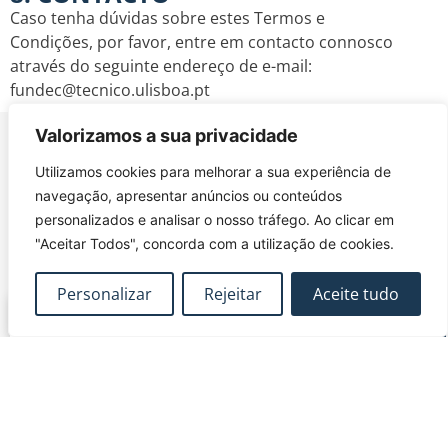
Caso tenha dúvidas sobre estes Termos e
Condições, por favor, entre em contacto connosco
através do seguinte endereço de e-mail:
fundec@tecnico.ulisboa.pt
Valorizamos a sua privacidade
Utilizamos cookies para melhorar a sua experiência de
navegação, apresentar anúncios ou conteúdos
personalizados e analisar o nosso tráfego. Ao clicar em
FUNDEC – Associação para a Formação e o
"Aceitar Todos", concorda com a utilização de cookies.
Desenvolvimento em Engenharia Civil e Arquitectura.
Personalizar
Rejeitar
Aceite tudo
MAPA DO SITE
CONTACTOS
Subscrever Newsletter
fundec@tecnico.ulisboa.pt
Contactos
FUNDEC - IST - DECivil
Google Maps