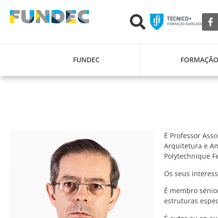
FUNDEC
FORMAÇÃ
É Professor Ass
Arquitetura e Am
Polytechnique Fe
Os seus interess
É membro sénior
estruturas espec