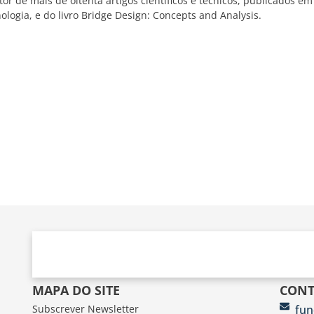
tor de mais de oitenta artigos científicos e técnicos, publicados em
nologia, e do livro Bridge Design: Concepts and Analysis.
MAPA DO SITE
CONT
Subscrever Newsletter
fun