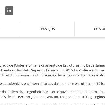
O
SERVIÇOS
COMUN
ociado de Pontes e Dimensionamento de Estruturas, no Departament
biente do Instituto Superior Técnico. Em 2015 foi Professor Convi
deral de Lausanne, onde lecionou e foi responsável pelo curso de 
es académicos envolvem as áreas das pontes e estruturas metálica
 da Ordem dos Engenheiros e exerce atividade liberal de projeto d
iais desde 1991 no gabinete GRID International Consulting Enginee