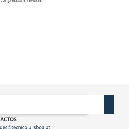
 congressos e revistas
ACTOS
dec@tecnico.ulisboa.pt