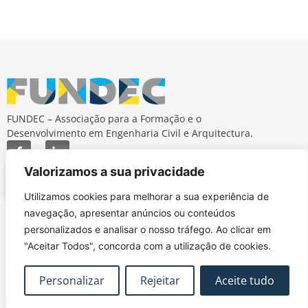
FUNDEC – Associação para a Formação e o
Desenvolvimento em Engenharia Civil e Arquitectura.
Valorizamos a sua privacidade
Utilizamos cookies para melhorar a sua experiência de
navegação, apresentar anúncios ou conteúdos
MAPA DO SITE
CONTACTOS
personalizados e analisar o nosso tráfego. Ao clicar em
Subscrever Newsletter
fundec@tecnico.ulisboa.pt
"Aceitar Todos", concorda com a utilização de cookies.
Contactos
FUNDEC - IST - DECivil
Google Maps
Av. Rovisco Pais, 1049-
Personalizar
Rejeitar
Aceite tudo
001 Lisboa