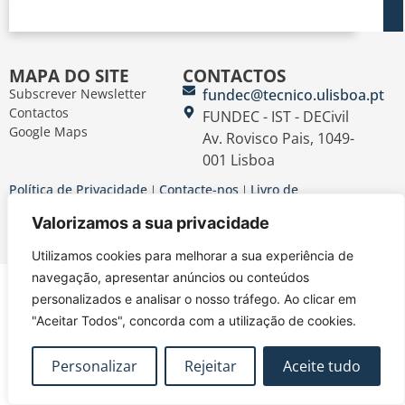
MAPA DO SITE
CONTACTOS
Subscrever Newsletter
fundec@tecnico.ulisboa.pt
Contactos
FUNDEC - IST - DECivil
Google Maps
Av. Rovisco Pais, 1049-
001 Lisboa
Política de Privacidade
Contacte-nos
Livro de
|
|
Reclamações
Termos e Condições
|
Valorizamos a sua privacidade
@2026 FUNDEC
Utilizamos cookies para melhorar a sua experiência de
navegação, apresentar anúncios ou conteúdos
personalizados e analisar o nosso tráfego. Ao clicar em
"Aceitar Todos", concorda com a utilização de cookies.
Personalizar
Rejeitar
Aceite tudo