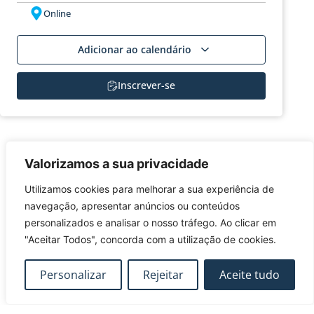
Online
Adicionar ao calendário
Inscrever-se
INSCRIÇÃO
Valorizamos a sua privacidade
Utilizamos cookies para melhorar a sua experiência de
Caso tenha alguma dúvida ou necessidade especial, não hesite em
contactar-nos.
navegação, apresentar anúncios ou conteúdos
personalizados e analisar o nosso tráfego. Ao clicar em
Caso o participante pretenda cancelar a inscrição, deverá comunicar
a sua intenção à
"Aceitar Todos", concorda com a utilização de cookies.
FUNDEC
por e-mail (fundec@tecnico.ulisboa.pt),
com uma antecedência mínima de 3 dias úteis, sob pena de
pagamento de 50% do valor da inscrição.
Personalizar
Rejeitar
Aceite tudo
Agradecemos o seu interesse. Informamos que,